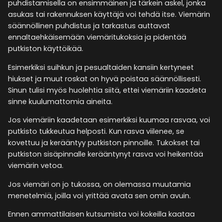
puhdistamisella on ensimmäinen ja tärkein askel, jonka
asukas tai rakennuksen käyttäjä voi tehdä itse. Viemärin
säännöllinen puhdistus ja tarkastus auttavat
ennaltaehkäisemään viemäritukoksia ja pidentää
putkiston käyttöikää.
Esimerkiksi suihkun ja pesualtaiden kansiin kertyneet
hiukset ja muut roskat on hyvä poistaa säännöllisesti.
Sinun tulisi myös huolehtia siitä, ettei viemäriin kaadeta
sinne kuulumattomia aineita.
Jos viemäriin kaadetaan esimerkiksi kuumaa rasvaa, voi
putkisto tukkeutua helposti. Kun rasva viilenee, se
kovettuu ja kerääntyy putkiston pinnoille. Tukokset tai
putkiston sisäpinnalle kerääntynyt rasva voi heikentää
viemärin vetoa.
Jos viemäri on jo tukossa, on olemassa muutamia
menetelmiä, joilla voi yrittää avata sen omin avuin.
Ennen ammattilaisen kutsumista voi kokeilla kaataa