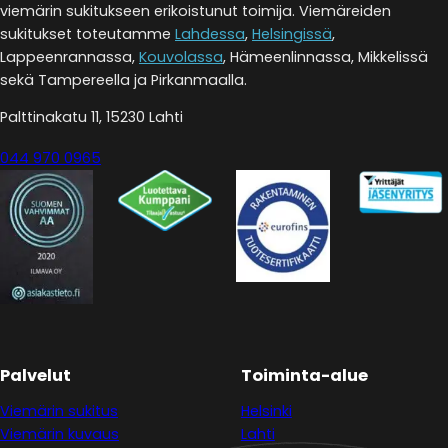
viemärin sukitukseen erikoistunut toimija. Viemäreiden
sukitukset toteutamme
Lahdessa
,
Helsingissä
,
Lappeenrannassa,
Kouvolassa
, Hämeenlinnassa, Mikkelissä
sekä Tampereella ja Pirkanmaalla.
Palttinakatu 11, 15230 Lahti
044 970 0965
Palvelut
Toiminta-alue
Viemärin sukitus
Helsinki
Viemärin kuvaus
Lahti