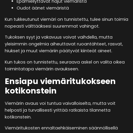
Epämiellyttävät hajut viemäristä
Oudot äänet viemäristä
Kun tukkeutunut viemäri on tunnistettu, tulee sinun toimia
nopeasti välttääksesi suuremmat vahingot.
Tukoksen syyt ja vakavuus voivat vaihdella, mutta
yleisimmin ongelmia aiheuttavat ruoantähteet, rasvat,
hiukset ja muut viemäriin päätyvät kiinteät aineet.
Kun tukos on tunnistettu, seuraava askel on valita oikea
toimintatapa viemärin avaukseen.
Ensiapu viemäritukokseen
kotikonstein
Viemärin avaus voi tuntua vaivalloiselta, mutta voit
helposti ja turvallisesti yrittää ratkaista tilannetta
kotikonstein.
Viemäritukosten ennaltaehkäiseminen säännöllisellä