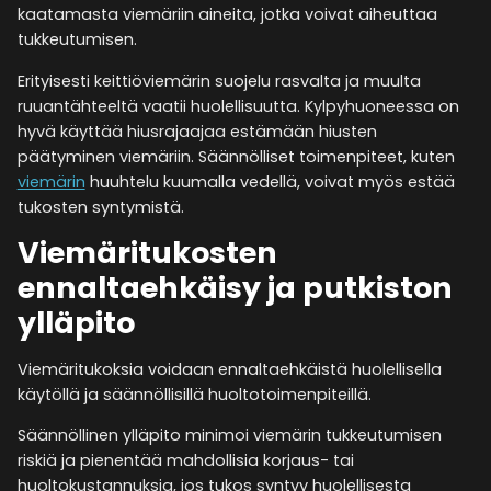
kaatamasta viemäriin aineita, jotka voivat aiheuttaa
tukkeutumisen.
Erityisesti keittiöviemärin suojelu rasvalta ja muulta
ruuantähteeltä vaatii huolellisuutta. Kylpyhuoneessa on
hyvä käyttää hiusrajaajaa estämään hiusten
päätyminen viemäriin. Säännölliset toimenpiteet, kuten
viemärin
huuhtelu kuumalla vedellä, voivat myös estää
tukosten syntymistä.
Viemäritukosten
ennaltaehkäisy ja putkiston
ylläpito
Viemäritukoksia voidaan ennaltaehkäistä huolellisella
käytöllä ja säännöllisillä huoltotoimenpiteillä.
Säännöllinen ylläpito minimoi viemärin tukkeutumisen
riskiä ja pienentää mahdollisia korjaus- tai
huoltokustannuksia, jos tukos syntyy huolellisesta