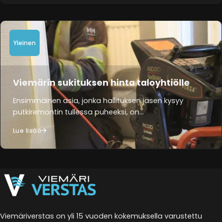
Yleinen
Viemärin sukituksen hinta taloyhtiölle
Ensimmäinen asia, jonka hallituksen jäsen kysyy
putkiremontin tullessa puheeksi, on…
Lue lisää
Viemäriverstas on yli 15 vuoden kokemuksella varustettu