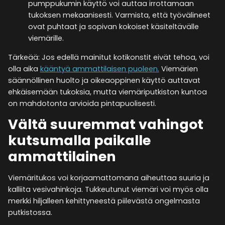
pumppukumin käyttö voi auttaa irrottamaan
tukoksen mekaanisesti. Varmista, että työvälineet
ovat puhtaat ja sopivan kokoiset käsiteltävälle
viemärille.
Tärkeää: Jos edellä mainitut kotikonstit eivät tehoa, voi
olla aika
kääntyä ammattilaisen puoleen.
Viemärien
säännöllinen huolto ja oikeaoppinen käyttö auttavat
ehkäisemään tukoksia, mutta viemäriputkiston kuntoa
on mahdotonta arvioida pintapuolisesti.
Vältä suuremmat vahingot
kutsumalla paikalle
ammattilainen
Viemäritukos voi korjaamattomana aiheuttaa suuria ja
kalliita vesivahinkoja. Tukkeutunut viemäri voi myös olla
merkki hiljalleen kehittyneestä piilevästä ongelmasta
putkistossa.