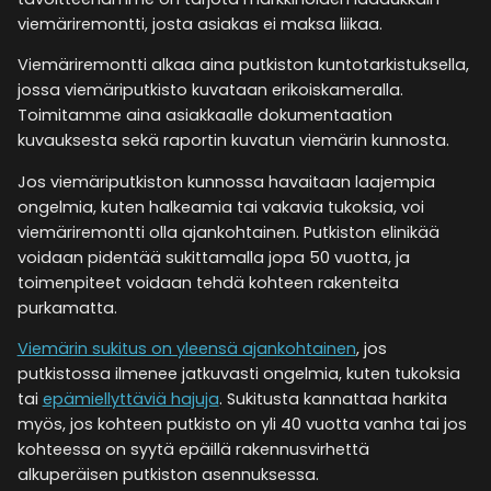
viemäriremontti, josta asiakas ei maksa liikaa.
Viemäriremontti alkaa aina putkiston kuntotarkistuksella,
jossa viemäriputkisto kuvataan erikoiskameralla.
Toimitamme aina asiakkaalle dokumentaation
kuvauksesta sekä raportin kuvatun viemärin kunnosta.
Jos viemäriputkiston kunnossa havaitaan laajempia
ongelmia, kuten halkeamia tai vakavia tukoksia, voi
viemäriremontti olla ajankohtainen. Putkiston elinikää
voidaan pidentää sukittamalla jopa 50 vuotta, ja
toimenpiteet voidaan tehdä kohteen rakenteita
purkamatta.
Viemärin sukitus on yleensä ajankohtainen
, jos
putkistossa ilmenee jatkuvasti ongelmia, kuten tukoksia
tai
epämiellyttäviä hajuja
. Sukitusta kannattaa harkita
myös, jos kohteen putkisto on yli 40 vuotta vanha tai jos
kohteessa on syytä epäillä rakennusvirhettä
alkuperäisen putkiston asennuksessa.