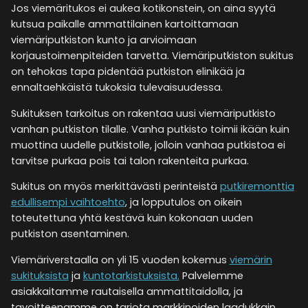
Jos viemäritukos ei aukea kotikonstein, on aina syytä
kutsua paikalle ammattilainen kartoittamaan
viemäriputkiston kunto ja arvioimaan
korjaustoimenpiteiden tarvetta. Viemäriputkiston sukitus
on tehokas tapa pidentää putkiston elinikää ja
ennaltaehkäistä tukoksia tulevaisuudessa.
Sukituksen tarkoitus on rakentaa uusi viemäriputkisto
vanhan putkiston tilalle. Vanha putkisto toimii ikään kuin
muottina uudelle putkistolle, jolloin vanhaa putkistoa ei
tarvitse purkaa pois tai talon rakenteita purkaa.
Sukitus on myös merkittävästi perinteistä
putkiremonttia
edullisempi vaihtoehto
, ja lopputulos on oikein
toteutettuna yhtä kestävä kuin kokonaan uuden
putkiston asentaminen.
Viemäriverstaalla on yli 15 vuoden kokemus
viemärin
sukituksista
ja
kuntotarkistuksista.
Palvelemme
asiakkaitamme rautaisella ammattitaidolla, ja
tavoitteenamme on tarjota markkinoiden laadukkain