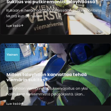
Sukitus vai putkiremontti taloyhtiössä?
Kukaan ei herää aamulla innoissaan putkiremontista.
Mutta kun se tulee…
Lue lisää
Yleinen
Milloin taloyhtiön kannattaa tehdä
viemärin sukitus?
Taloyhtiön viemärin sukituksen ajoitus on yksi
hallituksen tärkeimmistä päätöksistä. Liian…
Lue lisää