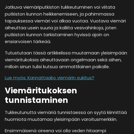
Jatkuva viemäriputkiston tukkeutuminen voi viitata
putkiston kunnon heikkenemiseen, ja pahimmassa
tapauksessa viemäri voi alkaa vuotaa. Vuotava viemäri
aiheuttaa usein suuria ja kalliita vesivahinkoja, joten
putkiston kunnon tarkistaminen hyvissä ajoin on
ensiarvoisen tärkeää.
Tutustutaan tässä artikkelissa muutamaan yleisimpään
viemäritukoksia aiheuttavaan ongelmaan sekä siihen,
milloin sinun tulisi kutsua ammattilainen paikalle.
Lue myös: Kannattaako viemärin sukitus?
Viemäritukoksen
tunnistaminen
Tukkeutunutta viemäriä tunnistaessa on syytä kiinnittää
huomiota muutamaa yleisimpään varoitusmerkkiin.
Ensimmäisenä oireena voi olla veden hitaampi