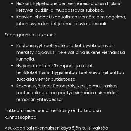
Hiukset: Kylpyhuoneiden viemäreissä usein hiukset
kertyvät putkiin ja muodostavat tukoksia.
Kasvien lehdet: Ulkopuolisten viemäreiden ongelma,
johon syynä lehdet ja muu kasvimateriaali.
Epäorgaaniset tukokset:
Kosteuspyyhkeet: Vaikka jotkut pyyhkeet ovat
merkitty hajoaviksi, ne eivät aina liukene viemärissä
kunnolla.
Hygieniatuotteet: Tamponit ja muut
henkilökohtaiset hygieniatuotteet voivat aiheuttaa
tukoksia viemäriputkistossa.
Rakennusjätteet: Betonipöly, kipsi ja muu raskas
materiaali saattaa päätyä viemäriin esimerkiksi
remontin yhteydessä.
Tukkeutumisen ennaltaehkäisy on tärkeä osa
kunnossapitoa.
Asukkaan tai rakennuksen käyttäjän tulisi välttää