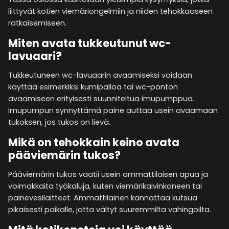
liittyvät kotien viemäriongelmiin ja niiden tehokkaaseen
ratkaisemiseen.
Miten avata tukkeutunut wc-
lavuaari?
Tukkeutuneen wc-lavuaarin avaamiseksi voidaan
käyttää esimerkiksi kumipalloa tai wc-pöntön
avaamiseen erityisesti suunniteltua imupumppua.
Imupumpun synnyttämä paine auttaa usein avaamaan
tukoksen, jos tukos on lievä.
Mikä on tehokkain keino avata
pääviemärin tukos?
Pääviemärin tukos vaatii usein ammattilaisen apua ja
voimakkaita työkaluja, kuten viemärikaivinkoneen tai
painevesilaitteet. Ammattilainen kannattaa kutsua
pikaisesti paikalle, jotta vältyt suuremmilta vahingoilta.