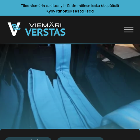
Tilaa viemärin sukitus nyt - Ensimmäinen lasku 6kk päästä
Kysy rahoituksesta lisää