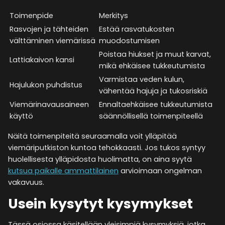
Toimenpide
Merkitys
Rasvojen ja tähteiden
Estää rasvatukosten
välttäminen viemärissä
muodostumisen
Poistaa hiukset ja muut karvat,
Lattiakaivon kansi
mikä ehkäisee tukkeutumista
Varmistaa veden kulun,
Hajulukon puhdistus
vähentää hajuja ja tukosriskiä
Viemärinavausaineen
Ennaltaehkäisee tukkeutumista
käyttö
säännöllisellä toimenpiteellä
Näitä toimenpiteitä seuraamalla voit ylläpitää
viemäriputkiston kuntoa tehokkaasti. Jos tukos syntyy
huolellisesta ylläpidosta huolimatta, on aina syytä
kutsua paikalle ammattilainen
arvioimaan ongelman
vakavuus.
Usein kysytyt kysymykset
Tässä osiossa käsitellään yleisimpiä kysymyksiä, jotka