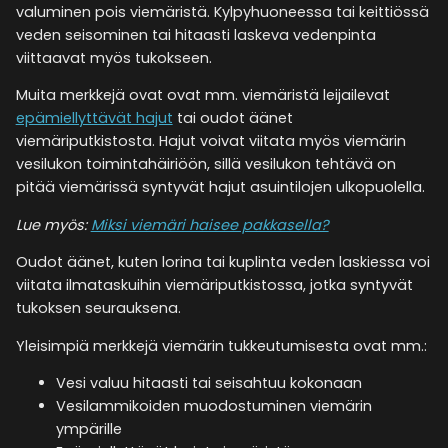
valuminen pois viemäristä. Kylpyhuoneessa tai keittiössä
veden seisominen tai hitaasti laskeva vedenpinta
viittaavat myös tukokseen.
Muita merkkejä ovat ovat mm. viemäristä leijailevat
epämiellyttävät hajut
tai oudot äänet
viemäriputkistosta. Hajut voivat viitata myös viemärin
vesilukon toimintahäiriöön, sillä vesilukon tehtävä on
pitää viemärissä syntyvät hajut asuintilojen ulkopuolella.
Lue myös:
Miksi viemäri haisee pakkasella?
Oudot äänet, kuten lorina tai kuplinta veden laskiessa voi
viitata ilmataskuihin viemäriputkistossa, jotka syntyvät
tukoksen seurauksena.
Yleisimpiä merkkejä viemärin tukkeutumisesta ovat mm.:
Vesi valuu hitaasti tai seisahtuu kokonaan
Vesilammikoiden muodostuminen viemärin
ympärille