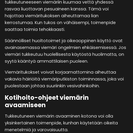
tukkeutuneeseen viemäriin kuumaa vettä yhdessä
rasvaa liuottavan pesuaineen kanssa. Tämä voi
hajottaa viemäritukoksen aiheuttamaa lian
kerrostumaa. Kun tukos on vähäisempi, toimenpide
saattaa toimia tehokkaasti.
Säännölliset huoltotoimet ja oikeaoppinen käyttö ovat
avainasemassa viemäri ongelmien ehkäisemisessä. Jos
viemäri tukkeutuu huolellisesta käytöstä huolimatta, on
syytä kääntyä ammattilaisen puoleen.
Viemäritukokset voivat korjaamattomina aiheuttaa
vakavia häiriöitä viemäriputkiston toiminnassa, joka voi
puolestaan johtaa suuriinkin vesivahinkoihin.
Kotihoito-ohjeet viemärin
avaamiseen
Tukkeutuneen viemärin avaaminen kotona voi olla
yksinkertainen toimenpide, kunhan käytetään oikeita
menetelmiä ja varovaisuutta.