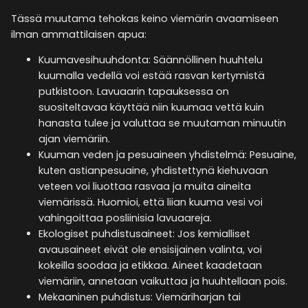
Tässä muutama tehokas keino viemärin avaamiseen
ilman ammattilaisen apua:
Kuumavesihuuhdonta: Säännöllinen huuhtelu
kuumalla vedellä voi estää rasvan kertymistä
putkistoon. Lavuaarin tapauksessa on
suositeltavaa käyttää niin kuumaa vettä kuin
hanasta tulee ja valuttaa se muutaman minuutin
ajan viemäriin.
Kuuman veden ja pesuaineen yhdistelmä: Pesuaine,
kuten astianpesuaine, yhdistettynä kiehuvaan
veteen voi liuottaa rasvaa ja muita aineita
viemärissä. Huomioi, että liian kuuma vesi voi
vahingoittaa posliinisia lavuaareja.
Ekologiset puhdistusaineet: Jos kemialliset
avausaineet eivät ole ensisijainen valinta, voi
kokeilla soodaa ja etikkaa. Aineet kaadetaan
viemäriin, annetaan vaikuttaa ja huuhtellaan pois.
Mekaaninen puhdistus: Viemäriharjan tai