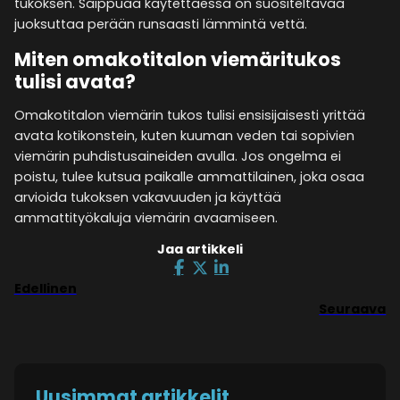
tukoksen. Saippuaa käytettäessä on suositeltavaa
juoksuttaa perään runsaasti lämmintä vettä.
Miten omakotitalon viemäritukos
tulisi avata?
Omakotitalon viemärin tukos tulisi ensisijaisesti yrittää
avata kotikonstein, kuten kuuman veden tai sopivien
viemärin puhdistusaineiden avulla. Jos ongelma ei
poistu, tulee kutsua paikalle ammattilainen, joka osaa
arvioida tukoksen vakavuuden ja käyttää
ammattityökaluja viemärin avaamiseen.
Jaa artikkeli
Edellinen
Seuraava
Uusimmat artikkelit