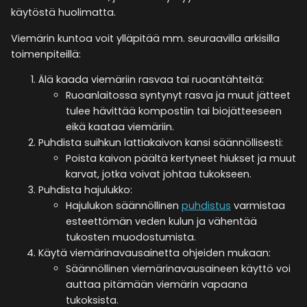
käytöstä huolimatta.
Viemärin kuntoa voit ylläpitää mm. seuraavilla arkisilla
toimenpiteillä:
Älä kaada viemäriin rasvaa tai ruoantähteitä:
Ruoanlaitossa syntynyt rasva ja muut jätteet
tulee hävittää kompostiin tai biojätteeseen
eikä kaataa viemäriin.
Puhdista suihkun lattiakaivon kansi säännöllisesti:
Poista kaivon päältä kertyneet hiukset ja muut
karvat, jotka voivat johtaa tukokseen.
Puhdista hajulukko:
Hajulukon säännöllinen
puhdistus
varmistaa
esteettömän veden kulun ja vähentää
tukosten muodostumista.
Käytä viemärinavausainetta ohjeiden mukaan:
Säännöllinen viemärinavausaineen käyttö voi
auttaa pitämään viemärin vapaana
tukoksista.