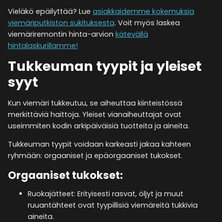
Vieläkö epäilyttää? Lue
asiakkaidemme kokemuksia
viemäriputkiston sukituksesta
. Voit myös laskea
viemäriremontin hinta-arvion
kätevällä
hintalaskurillamme!
Tukkeuman tyypit ja yleiset
syyt
Kun viemäri tukkeutuu, se aiheuttaa kiinteistössä
merkittäviä haittoja. Yleiset vianaiheuttajat ovat
useimmiten kodin arkipäiväisiä tuotteita ja aineita.
Tukkeuman tyypit voidaan karkeasti jakaa kahteen
ryhmään: orgaaniset ja epäorgaaniset tukokset.
Orgaaniset tukokset:
Ruokajätteet: Erityisesti rasvat, öljyt ja muut
ruuantähteet ovat tyypillisiä viemäreitä tukkivia
aineita.