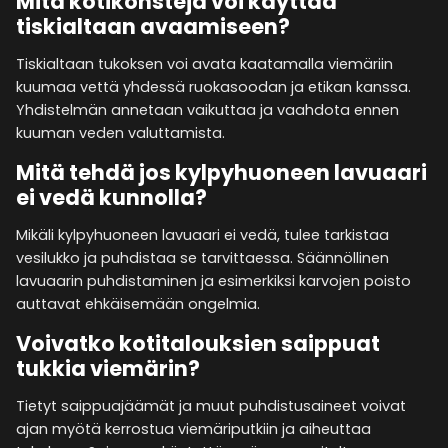
Mitä kotikonsteja voi käyttää
tiskialtaan avaamiseen?
Tiskialtaan tukoksen voi avata kaatamalla viemäriin
kuumaa vettä yhdessä ruokasoodan ja etikan kanssa.
Yhdistelmän annetaan vaikuttaa ja vaahdota ennen
kuuman veden valuttamista.
Mitä tehdä jos kylpyhuoneen lavuaari
ei vedä kunnolla?
Mikäli kylpyhuoneen lavuaari ei vedä, tulee tarkistaa
vesilukko ja puhdistaa se tarvittaessa. Säännöllinen
lavuaarin puhdistaminen ja esimerkiksi karvojen poisto
auttavat ehkäisemään ongelmia.
Voivatko kotitalouksien saippuat
tukkia viemärin?
Tietyt saippuajäämät ja muut puhdistusaineet voivat
ajan myötä kerrostua viemäriputkiin ja aiheuttaa