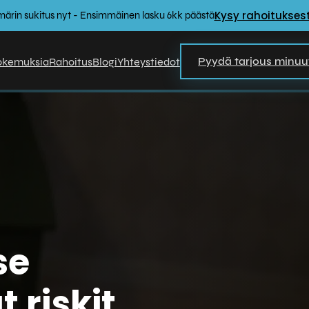
Kysy rahoituksest
emärin sukitus nyt - Ensimmäinen lasku 6kk päästä
okemuksia
Rahoitus
Blogi
Yhteystiedot
Pyydä tarjous minuu
se
t riskit