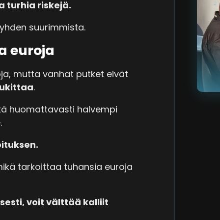
 turhia riskejä.
t yhden suurimmista.
a euroja
ja, mutta vanhat putket eivät
ukittaa
.
kä huomattavasti halvempi
.
oituksen.
mikä tarkoittaa tuhansia euroja
ti, voit välttää kalliit