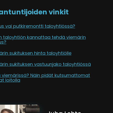
antuntijoiden vinkit
us vai putkiremontti taloyhtiössä?
in taloyhtiön kannattaa tehdä viemärin
us?
rin sukituksen hinta taloyhtiölle
rin sukituksen vastuunjako taloyhtiössä
a viemärissä? Näin pidät kutsumattomat
at loitolla