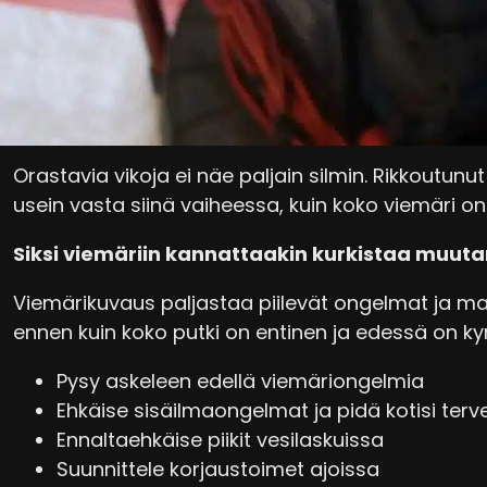
Ymmärrämme, että viemärin kunto ei ole kaltaisel
mielen päällä. Helpostihan tulee ajateltua, että k
hyvin.
Viemäriongelmat voivat kuitenkin yllättää, ku
Orastavia vikoja ei näe paljain silmin. Rikkoutunu
usein vasta siinä vaiheessa, kuin koko viemäri o
Siksi viemäriin kannattaakin kurkistaa muut
Viemärikuvaus paljastaa piilevät ongelmat ja ma
ennen kuin koko putki on entinen ja edessä on k
Pysy askeleen edellä viemäriongelmia
Ehkäise sisäilmaongelmat ja pidä kotisi terv
Ennaltaehkäise piikit vesilaskuissa
Suunnittele korjaustoimet ajoissa