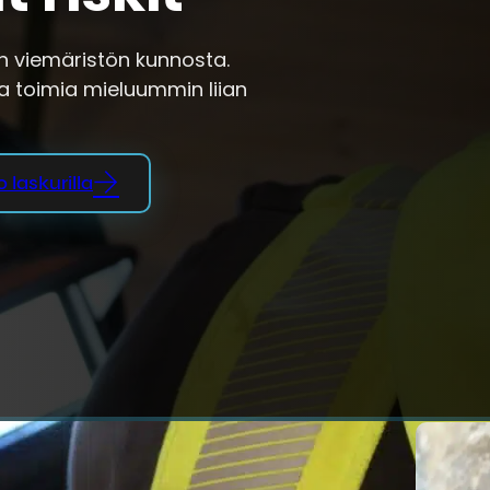
un viemäristön kunnosta.
a toimia mieluummin liian
 laskurilla
la aikapommi?