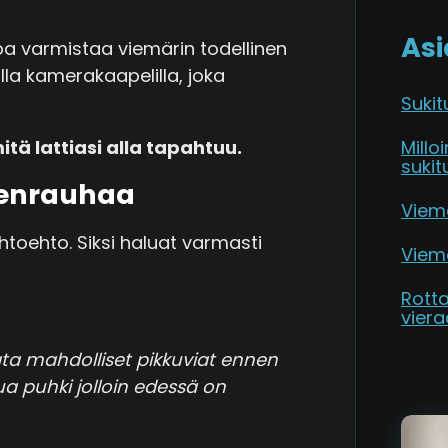
Asi
a varmistaa viemärin todellinen
lla kamerakaapelilla, joka
Sukit
tä lattiasi alla tapahtuu.
Millo
sukit
lenrauhaa
Viemä
htoehto. Siksi haluat varmasti
Viemä
Rott
viera
ata mahdolliset pikkuviat ennen
ua puhki jolloin edessä on