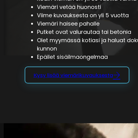
Viemäri vetää huonosti
Viime kuvauksesta on yli 5 vuotta
Viemäri haisee pahalle
Putket ovat valurautaa tai betonia
Olet myymässä kotiasi ja haluat do
kunnon
Epäilet sisäilmaongelmaa
Kysy lisää viemärikuvauksesta