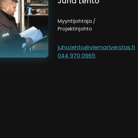
Juha Lehto
Myyntijohtaja /
Projektinjohto
juha.lehto@viemariverstas.fi
044 970 0965