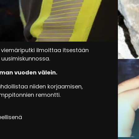
lasi talonomistajalla joka päivä
unhan viemäri vetää niin kaikki on
n sitä vähiten odotat.
t viemäriputki ilmoittaa itsestään
n uusimiskunnossa.
aman vuoden välein.
hdollistaa niiden korjaamisen,
ymppitonnien remontti.
eellisenä