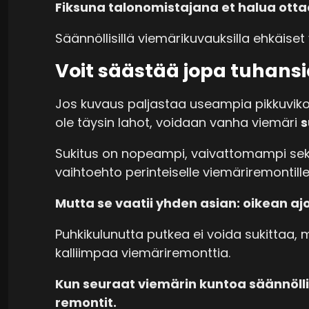
Fiksuna talonomistajana et halua ottaa
Säännöllisillä viemärikuvauksilla ehkäise
Voit säästää jopa tuhansi
Jos kuvaus paljastaa useampia pikkuviko
ole täysin lahot, voidaan vanha viemäri
s
Sukitus on nopeampi, vaivattomampi se
vaihtoehto perinteiselle viemäriremontille
Mutta se vaatii yhden asian: oikean aj
Puhkikulunutta putkea ei voida sukittaa, 
kalliimpaa viemäriremonttia.
Kun seuraat viemärin kuntoa säännöllises
remontit.