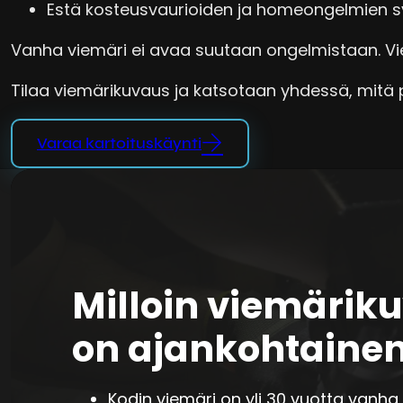
Estä kosteusvaurioiden ja homeongelmien 
Vanha viemäri ei avaa suutaan ongelmistaan. V
Tilaa viemärikuvaus ja katsotaan yhdessä, mitä p
Varaa kartoituskäynti
Milloin viemärik
on ajankohtaine
Kodin viemäri on yli 30 vuotta vanha