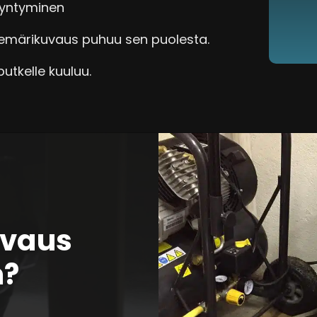
syntyminen
iemärikuvaus puhuu sen puolesta.
utkelle kuuluu.
uvaus
n?