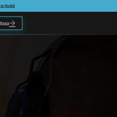
a lisää
tissa