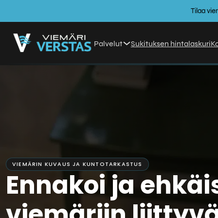
Tilaa vi
Palvelut
Sukituksen hintalaskuri
K
VIEMÄRIN KUVAUS JA KUNTOTARKASTUS
Ennakoi ja ehkäi
viemäriin liittyvä