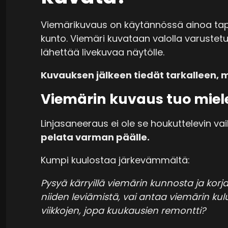
Viemärikuvaus on käytännössä ainoa tap
kunto. Viemäri kuvataan valolla varustetu
lähettää livekuvaa näytölle.
Kuvauksen jälkeen tiedät tarkalleen, mi
Viemärin kuvaus tuo mie
Linjasaneeraus ei ole se houkuttelevin vai
pelata varman päälle.
Kumpi kuulostaa järkevämmältä:
Pysyä kärryillä viemärin kunnosta ja korj
niiden leviämistä, vai antaa viemärin kul
viikkojen, jopa kuukausien remontti?