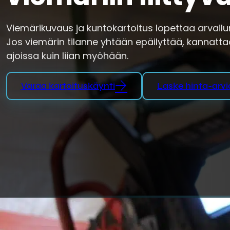
Viemärikuvaus ja kuntokartoitus lopettaa arvail
Jos viemärin tilanne yhtään epäilyttää, kannatta
ajoissa kuin liian myöhään.
Varaa kartoituskäynti
Laske hinta-arvio
Piileekö lattiasi al