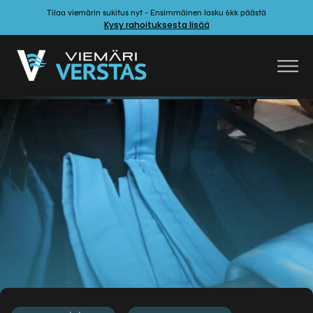
Tilaa viemärin sukitus nyt - Ensimmäinen lasku 6kk päästä
Kysy rahoituksesta lisää