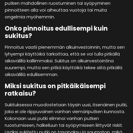
putken mahdollinen ruostuminen tai syöpyminen
pinnoitteen alla voi aiheuttaa vuotoja tai muita
ongelmia myöhemmin.
Onko pinnoitus edullisempi kuin
sukitus?
Pinnoitus vaatii pienemmän alkuinvestoinnin, mutta sen
lyhyempi käyttöikä tarkoittaa, että se voi tulla pitkällä
aikavälillä kalliimmaksi. Sukitus on alkuinvestointina
suurempi, mutta sen pitkä käyttöikä tekee siitä pitkällä
aikavälillä edullisemman.
Miksi sukitus on pitkäikäisempi
ratkaisu?
Sukituksessa muodostetaan täysin uusi, itsenäinen putki,
joka ei ole riippuvainen vanhan viemäriputken kunnosta.
Kokonaan uusi putki eliminoi vanhan putken
ruostumiseen, halkeiluun tai syöpymiseen liittyvät riskit.
Lisäksi sukitettu putki on tasapaksu ja saumaton, mikä