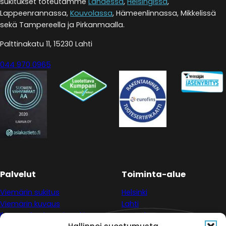
sukitukset toteutamme
Lahdessa
,
Helsingissä
,
Lappeenrannassa,
Kouvolassa
, Hämeenlinnassa, Mikkelissä
sekä Tampereella ja Pirkanmaalla.
Palttinakatu 11, 15230 Lahti
044 970 0965
Palvelut
Toiminta-alue
Viemärin sukitus
Helsinki
Viemärin kuvaus
Lahti
Ilmanvaihtohormin sukitus
Kouvola