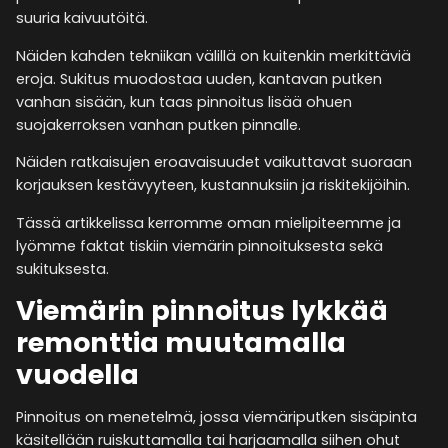
suuria kaivuutöitä.
Näiden kahden tekniikan välillä on kuitenkin merkittäviä
eroja. Sukitus muodostaa uuden, kantavan putken
vanhan sisään, kun taas pinnoitus lisää ohuen
suojakerroksen vanhan putken pinnalle.
Näiden ratkaisujen eroavaisuudet vaikuttavat suoraan
korjauksen kestävyyteen, kustannuksiin ja riskitekijöihin.
Tässä artikkelissa kerromme oman mielipiteemme ja
lyömme faktat tiskiin viemärin pinnoituksesta sekä
sukituksesta.
Viemärin pinnoitus lykkää
remonttia muutamalla
vuodella
Pinnoitus on menetelmä, jossa viemäriputken sisäpinta
käsitellään ruiskuttamalla tai harjaamalla siihen ohut