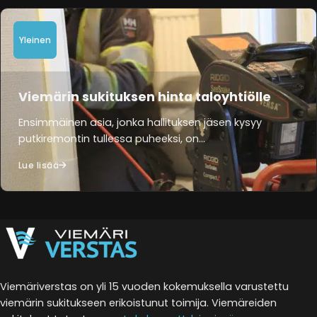
Yleinen
Viemärin sukituksen hinta taloyhtiölle
Ensimmäinen asia, jonka hallituksen jäsen kysyy
putkiremontin tullessa puheeksi, on…
Lue lisää
Viemäriverstas on yli 15 vuoden kokemuksella varustettu
viemärin sukitukseen erikoistunut toimija. Viemäreiden