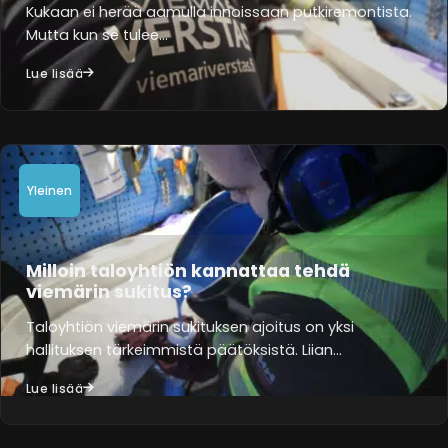
Kukaan ei herää aamulla innoissaan putkiremontista.
Mutta kun se tulee…
Lue lisää
Yleinen
Milloin taloyhtiön kannattaa tehdä
viemärin sukitus?
Taloyhtiön viemärin sukituksen ajoitus on yksi
hallituksen tärkeimmistä päätöksistä. Liian…
Lue lisää