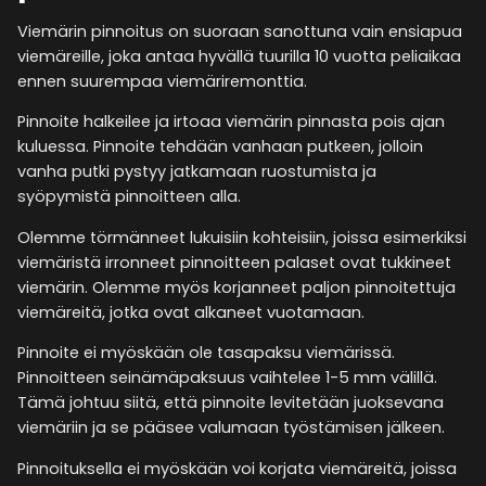
Viemärin pinnoitus on suoraan sanottuna vain ensiapua
viemäreille, joka antaa hyvällä tuurilla 10 vuotta peliaikaa
ennen suurempaa viemäriremonttia.
Pinnoite halkeilee ja irtoaa viemärin pinnasta pois ajan
kuluessa. Pinnoite tehdään vanhaan putkeen, jolloin
vanha putki pystyy jatkamaan ruostumista ja
syöpymistä pinnoitteen alla.
Olemme törmänneet lukuisiin kohteisiin, joissa esimerkiksi
viemäristä irronneet pinnoitteen palaset ovat tukkineet
viemärin. Olemme myös korjanneet paljon pinnoitettuja
viemäreitä, jotka ovat alkaneet vuotamaan.
Pinnoite ei myöskään ole tasapaksu viemärissä.
Pinnoitteen seinämäpaksuus vaihtelee 1-5 mm välillä.
Tämä johtuu siitä, että pinnoite levitetään juoksevana
viemäriin ja se pääsee valumaan työstämisen jälkeen.
Pinnoituksella ei myöskään voi korjata viemäreitä, joissa