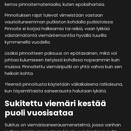
kerros pinnoitemateriaalia, kuten epoksihartsia.
Pinnoituksen rajat tulevat viimeistään vastaan
vaurioituneemman putkiston kohdalla putkistoissa:
Pinnoite ei korjaa halkeamia tai reikiä, vaan lykkää
väistämätöntä viemäriremonttia hyvällä tuurilla
kymmenellä vuodella.
Lisäksi pinnoitteen paksuus on epätasainen, mikä voi
johtaa kulumiseen tietyissä kohdissa nopeammin kuin
muissa. Pinnoitettu viemäriputki on yhtä vahva kuin sen
heikoin kohta.
Yleensä pinnoitusta käytetään väliaikaisena ratkaisuna,
kun täysimittaista saneerausta halutaan lykätä.
Sukitettu viemäri kestää
puoli vuosisataa
Sukitus on viemärisaneerausmenetelmä, jossa vanhan