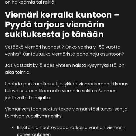
on halkeamia tai reikiä.
Viemäri kerralla kuntoon –
Pyydä tarjous viemärin
sukituksesta jo tänään
Vetääkö viemäri huonosti? Onko vanha yli 50 vuotta
vanha? Kantautuuko viemäristä paha haju asuntoon?
Jos vastasit kyllä edes yhteen näistä kysymyksistä, on
aika toimia.
Unohda purkkaratkaisut ja lykkää viemäriremontti kauas
tulevaisuuteen tilaamalla viemärin sukitus Suomen
johtavalta toimijalta.
Viemäriverstaan sukitus tekee viemäristäsi turvallisen ja
toimivan vuosikymmeniksi.
Riskitön ja huoltovapaa ratkaisu vanhan viemärin
saneeraukseen