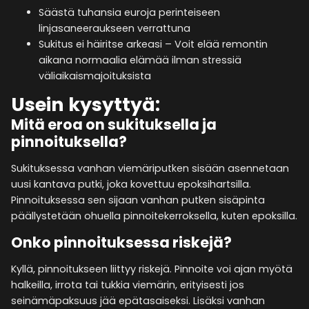
Säästä tuhansia euroja perinteiseen
linjasaneeraukseen verrattuna
Sukitus ei häiritse arkeasi – Voit elää remontin
aikana normaalia elämää ilman stressiä
väliaikaismajoituksista
Usein kysyttyä:
Mitä eroa on sukituksella ja
pinnoituksella?
Sukituksessa vanhan viemäriputken sisään asennetaan
uusi kantava putki, joka kovettuu epoksihartsilla.
Pinnoituksessa sen sijaan vanhan putken sisäpinta
päällystetään ohuella pinnoitekerroksella, kuten epoksilla.
Onko pinnoituksessa riskejä?
Kyllä, pinnoitukseen liittyy riskejä. Pinnoite voi ajan myötä
halkeilla, irrota tai tukkia viemärin, erityisesti jos
seinämäpaksuus jää epätasaiseksi. Lisäksi vanhan