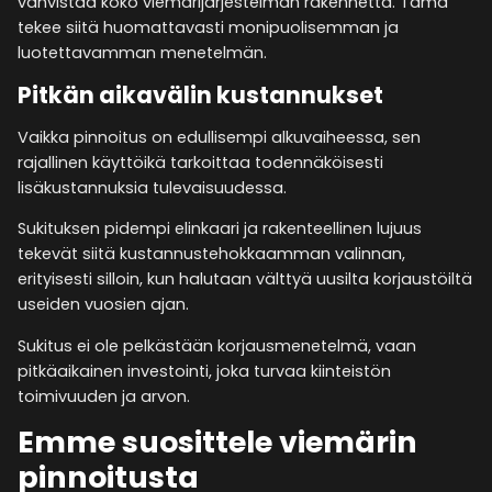
vahvistaa koko viemärijärjestelmän rakennetta. Tämä
tekee siitä huomattavasti monipuolisemman ja
luotettavamman menetelmän.
Pitkän aikavälin kustannukset
Vaikka pinnoitus on edullisempi alkuvaiheessa, sen
rajallinen käyttöikä tarkoittaa todennäköisesti
lisäkustannuksia tulevaisuudessa.
Sukituksen pidempi elinkaari ja rakenteellinen lujuus
tekevät siitä kustannustehokkaamman valinnan,
erityisesti silloin, kun halutaan välttyä uusilta korjaustöiltä
useiden vuosien ajan.
Sukitus ei ole pelkästään korjausmenetelmä, vaan
pitkäaikainen investointi, joka turvaa kiinteistön
toimivuuden ja arvon.
Emme suosittele viemärin
pinnoitusta