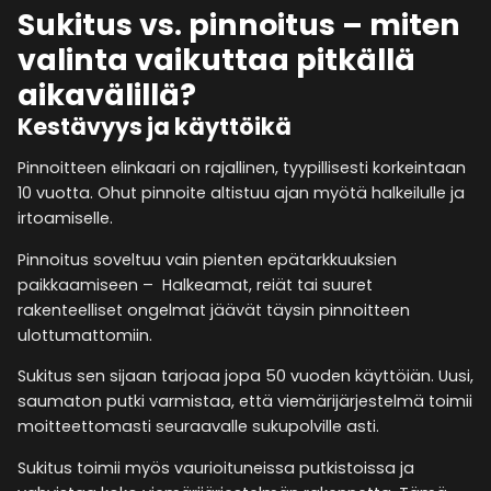
Sukitus vs. pinnoitus – miten
valinta vaikuttaa pitkällä
aikavälillä?
Kestävyys ja käyttöikä
Pinnoitteen elinkaari on rajallinen, tyypillisesti korkeintaan
10 vuotta. Ohut pinnoite altistuu ajan myötä halkeilulle ja
irtoamiselle.
Pinnoitus soveltuu vain pienten epätarkkuuksien
paikkaamiseen – Halkeamat, reiät tai suuret
rakenteelliset ongelmat jäävät täysin pinnoitteen
ulottumattomiin.
Sukitus sen sijaan tarjoaa jopa 50 vuoden käyttöiän. Uusi,
saumaton putki varmistaa, että viemärijärjestelmä toimii
moitteettomasti seuraavalle sukupolville asti.
Sukitus toimii myös vaurioituneissa putkistoissa ja