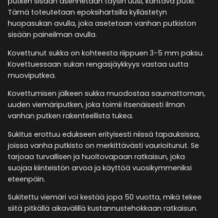
putken sisään asennetaan täysin uusi, kantava putki.
Tämä toteutetaan epoksihartsilla kyllästetyn
huopasukan avulla, joka asetetaan vanhan putkiston
sisään paineilman avulla.
Kovettunut sukka on kohteesta riippuen 3-5 mm paksu.
Kovettuessaan sukan rengasjäykkyys vastaa uutta
muoviputkea.
Kovettumisen jälkeen sukka muodostaa saumattoman,
uuden viemäriputken, joka toimii itsenäisesti ilman
vanhan putken rakenteellista tukea.
Sukitus erottuu edukseen erityisesti niissä tapauksissa,
joissa vanha putkisto on merkittävästi vaurioitunut. Se
tarjoaa turvallisen ja huoltovapaan ratkaisun, joka
suojaa kiinteistön arvoa ja käyttöä vuosikymmeniksi
eteenpäin.
Sukitettu viemäri voi kestää jopa 50 vuotta, mikä tekee
siitä pitkällä aikavälillä kustannustehokkaan ratkaisun.