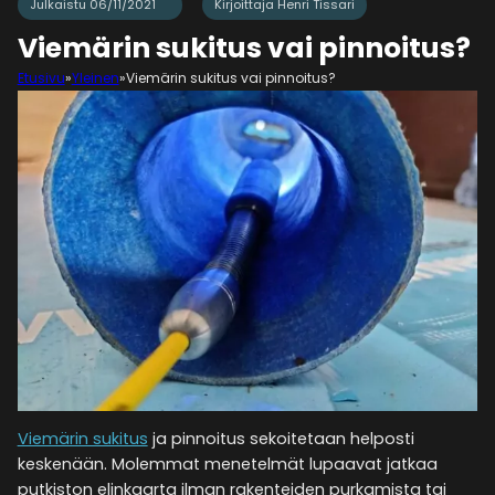
Julkaistu 06/11/2021
Kirjoittaja Henri Tissari
Viemärin sukitus vai pinnoitus?
Etusivu
»
Yleinen
»
Viemärin sukitus vai pinnoitus?
Viemärin sukitus
ja pinnoitus sekoitetaan helposti
keskenään. Molemmat menetelmät lupaavat jatkaa
putkiston elinkaarta ilman rakenteiden purkamista tai