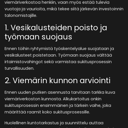
viemäriverkostoa henkiin, vaan myös estää tulevia
vuotoja ja vaurioita, mikä tekee siitä järkevän investoinnin
talonomistajille.
1. Vesikalusteiden poisto ja
työmaan suojaus
Ennen töihin ryhtymistä työskentelyalue suojataan ja
vesikalusteet poistetaan. Työmaan suojaus välttää
irtaimistovahingot sekä varmistaa sukitusprosessin
turvallisuuden.
2. Viemärin kunnon arviointi
Ennen uuden putken asennusta tarvitaan tarkka kuva
viemäriverkoston kunnosta. Alkukartoitus onkin
sukitusprosessin ensimmäinen ja tärkein vaihe, joka
määrittää raamit koko sukitusprosessille.
Huolellinen kuntotarkastus ja suunnittelu auttaa