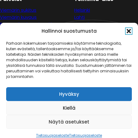
Viemärin sukitus
Helsinki
Viemärin kuvaus
Lahti
Ilmanvaihtohormin sukitus
Kouvola
Hallinnoi suostumusta
Hormin sukitus
Espoo
Vantaa
Parhaan kokemuksen tarjoamiseksi käytämme teknologioita,
Tampere
kuten evästeitä, tallentaaksemme ja/tai käyttääksemme
Hämeenlinna
laitetietoja. Näiden tekniikoiden hyväksyminen antaa meille
Jyväskylä
mahdollisuuden käsitellä tietoja, kuten selauskäyttäytymistä tai
yksilöllisiä tunnuksia tällä sivustolla. Suostumuksen jättäminen tai
peruuttaminen voi vaikuttaa haitallisesti tiettyihin ominaisuuksiin
ja toimintoihin.
Meistä
Blogi
Hyväksy
Referenssit
Sukituksen hinta
Kiellä
Yhteystiedot
Näytä asetukset
Seuraa meitä
Copyright © 2026 • Viemärivestas
Follow us
Follow
Fo
Tietosuojaseloste
Tietosuojaseloste