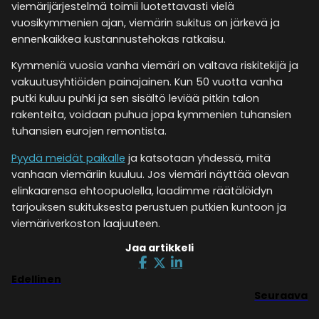
viemärijärjestelmä toimii luotettavasti vielä
vuosikymmenien ajan, viemärin sukitus on järkevä ja
ennenkaikkea kustannustehokas ratkaisu.
Kymmeniä vuosia vanha viemäri on valtava riskitekijä ja
vakuutusyhtiöiden painajainen. Kun 50 vuotta vanha
putki kuluu puhki ja sen sisältö leviää pitkin talon
rakenteita, voidaan puhua jopa kymmenien tuhansien
tuhansien eurojen remontista.
Pyydä meidät paikalle
ja katsotaan yhdessä, mitä
vanhaan viemäriin kuuluu. Jos viemäri näyttää olevan
elinkaarensa ehtoopuolella, laadimme räätälöidyn
tarjouksen sukituksesta perustuen putkien kuntoon ja
viemäriverkoston laajuuteen.
Jaa artikkeli
Edellinen
Seuraava