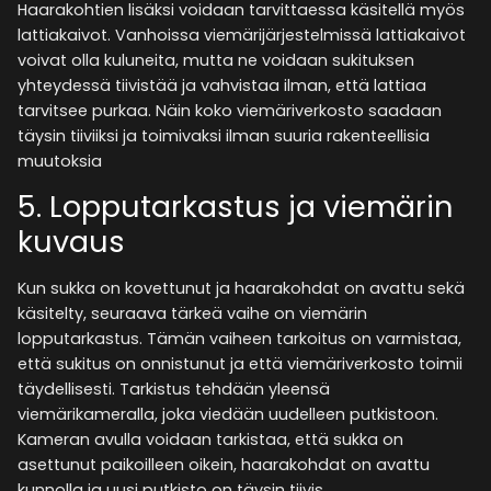
Haarakohtien lisäksi voidaan tarvittaessa käsitellä myös
lattiakaivot. Vanhoissa viemärijärjestelmissä lattiakaivot
voivat olla kuluneita, mutta ne voidaan sukituksen
yhteydessä tiivistää ja vahvistaa ilman, että lattiaa
tarvitsee purkaa. Näin koko viemäriverkosto saadaan
täysin tiiviiksi ja toimivaksi ilman suuria rakenteellisia
muutoksia​
5. Lopputarkastus ja viemärin
kuvaus
Kun sukka on kovettunut ja haarakohdat on avattu sekä
käsitelty, seuraava tärkeä vaihe on viemärin
lopputarkastus. Tämän vaiheen tarkoitus on varmistaa,
että sukitus on onnistunut ja että viemäriverkosto toimii
täydellisesti. Tarkistus tehdään yleensä
viemärikameralla, joka viedään uudelleen putkistoon.
Kameran avulla voidaan tarkistaa, että sukka on
asettunut paikoilleen oikein, haarakohdat on avattu
kunnolla ja uusi putkisto on täysin tiivis​.