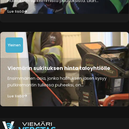
hallituksen tärkeimmistä päätöksistä. Liian…
Lue lisää
Yleinen
Viemärin sukituksen hinta taloyhtiölle
Ensimmäinen asia, jonka hallituksen jäsen kysyy
putkiremontin tullessa puheeksi, on…
Lue lisää