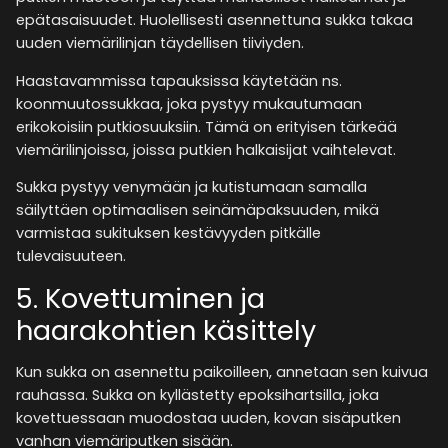
epätasaisuudet. Huolellisesti asennettuna sukka takaa
uuden viemärilinjan täydellisen tiiviyden​.
Haastavammissa tapauksissa käytetään ns.
koonmuutossukkaa, joka pystyy mukautumaan
erikokoisiin putkiosuuksiin. Tämä on erityisen tärkeää
viemärilinjoissa, joissa putkien halkaisijat vaihtelevat.
Sukka pystyy venymään ja kutistumaan samalla
säilyttäen optimaalisen seinämäpaksuuden, mikä
varmistaa sukituksen kestävyyden pitkälle
tulevaisuuteen.
5. Kovettuminen ja
haarakohtien käsittely
Kun sukka on asennettu paikoilleen, annetaan sen kuivua
rauhassa. Sukka on kyllästetty epoksihartsilla, joka
kovettuessaan muodostaa uuden, kovan sisäputken
vanhan viemäriputken sisään.