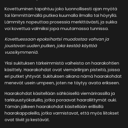
Kovettuminen tapahtuu joko luonnollisesti ajan myötä
tai lämmittämällä putkea kuumalla ilmalla tai höyryllä.
Lämmitys nopeuttaa prosessia merkittävästi, ja sukka
voi kovettua valmiiksi jopa muutamassa tunnissa.
Kovettuessaan epoksihartsi muodostaa vahvan ja
joustavan uuden putken, joka kestää käyttöä
vuosikymmeniä​.
Yksi sukituksen tärkeimmistä vaiheista on haarakohtien
käsittely. Haarakohdat ovat viemärilinjan pisteitä, joissa
eri putket yhtyvät. Sukituksen aikana nämä haarakohdat
menevät usein umpeen, joten ne täytyy avata erikseen.
Haarakohdat käsitellään sähköisellä viemärirassilla ja
tarkkuustyökaluilla, jotka poraavat haaraliittymät auki.
Tämän jälkeen haarakohdat käsitellään erillisillä
haarakappaleilla, jotka varmistavat, että myös liitokset
ovat tiiviit ja kestävät​.