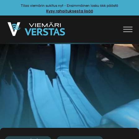
Tilaa viemärin sukitus nyt - Ensimmäinen lasku 6kk päästä
Kysy rahoituksesta lisää