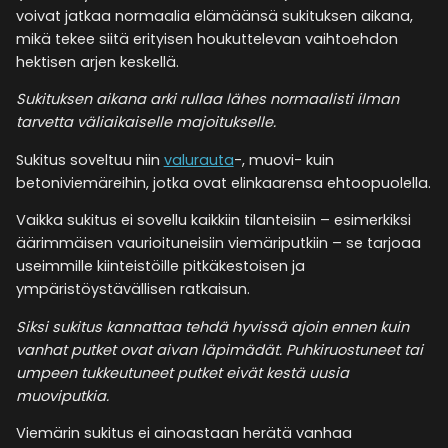
voivat jatkaa normaalia elämäänsä sukituksen aikana,
mikä tekee siitä erityisen houkuttelevan vaihtoehdon
hektisen arjen keskellä.
Sukituksen aikana arki rullaa lähes normaalisti ilman
tarvetta väliaikaiselle majoitukselle.
Sukitus soveltuu niin
valurauta
-, muovi- kuin
betoniviemäreihin, jotka ovat elinkaarensa ehtoopuolella.
Vaikka sukitus ei sovellu kaikkiin tilanteisiin – esimerkiksi
äärimmäisen vaurioituneisiin viemäriputkiin – se tarjoaa
useimmille kiinteistöille pitkäkestoisen ja
ympäristöystävällisen ratkaisun.
Siksi sukitus kannattaa tehdä hyvissä ajoin ennen kuin
vanhat putket ovat aivan läpimädät. Puhkiruostuneet tai
umpeen tukkeutuneet putket eivät kestä uusia
muoviputkia.
Viemärin sukitus ei ainoastaan herätä vanhaa