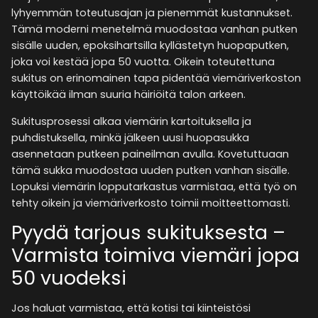
lyhyemmän toteutusajan ja pienemmät kustannukset.
Tämä moderni menetelmä muodostaa vanhan putken
sisälle uuden, epoksihartsilla kyllästetyn huopaputken,
joka voi kestää jopa 50 vuotta. Oikein toteutettuna
sukitus on erinomainen tapa pidentää viemäriverkoston
käyttöikää ilman suuria häiriöitä talon arkeen​.
Sukitusprosessi alkaa viemärin kartoituksella ja
puhdistuksella, minkä jälkeen uusi huopasukka
asennetaan putkeen paineilman avulla. Kovetuttuaan
tämä sukka muodostaa uuden putken vanhan sisälle.
Lopuksi viemärin lopputarkastus varmistaa, että työ on
tehty oikein ja viemäriverkosto toimii moitteettomasti​.
Pyydä tarjous sukituksesta –
Varmista toimiva viemäri jopa
50 vuodeksi
Jos haluat varmistaa, että kotisi tai kiinteistösi