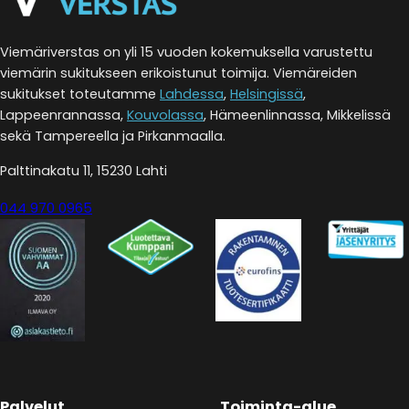
Viemäriverstas on yli 15 vuoden kokemuksella varustettu
viemärin sukitukseen erikoistunut toimija. Viemäreiden
sukitukset toteutamme
Lahdessa
,
Helsingissä
,
Lappeenrannassa,
Kouvolassa
, Hämeenlinnassa, Mikkelissä
sekä Tampereella ja Pirkanmaalla.
Palttinakatu 11, 15230 Lahti
044 970 0965
Palvelut
Toiminta-alue