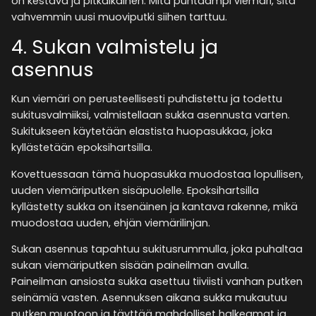
on kestävä ja pitkäikäinen. Mitä puhtaampi viemäri, sitä
vahvemmin uusi muoviputki siihen tarttuu.
4. Sukan valmistelu ja
asennus
Kun viemäri on perusteellisesti puhdistettu ja todettu
sukitusvalmiiksi, valmistellaan sukka asennusta varten.
Sukitukseen käytetään elastista huopasukkaa, joka
kyllästetään epoksihartsilla.
Kovettuessaan tämä huopasukka muodostaa lopullisen,
uuden viemäriputken sisäpuolelle. Epoksihartsilla
kyllästetty sukka on itsenäinen ja kantava rakenne, mikä
muodostaa uuden, ehjän viemärilinjan​.
Sukan asennus tapahtuu sukitusrummulla, joka puhaltaa
sukan viemäriputken sisään paineilman avulla.
Paineilman ansiosta sukka asettuu tiiviisti vanhan putken
seinämiä vasten. Asennuksen aikana sukka mukautuu
putken muotoon ja täyttää mahdolliset halkeamat ja