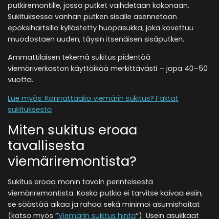
putkiremontille, jossa putket vaihdetaan kokonaan.
Sukituksessa vanhan putken sisälle asennetaan
epoksihartsilla kyllästetty huopasukka, joka kovettuu
muodostaen uuden, täysin itsenäisen sisäputken.
Ammattilaisen tekemä sukitus pidentää
viemäriverkoston käyttöikää merkittävästi – jopa 40–50
vuotta
.
Lue myös: Kannattaako viemärin sukitus? Faktat
sukituksesta
Miten sukitus eroaa
tavallisesta
viemäriremontista?
Sukitus eroaa monin tavoin perinteisestä
viemäriremontista. Koska putkia ei tarvitse kaivaa esiin,
se säästää aikaa ja rahaa sekä minimoi asumishaitat
(katso myös “
Viemärin sukitus hinta
“). Usein asukkaat