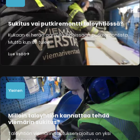
Sukitus vai putkiremontti taloyhtiössä?
Kukaan ei herää aamulla innoissaan putkiremontista.
Mutta kun se tulee…
Lue lisää
Yleinen
Milloin taloyhtiön kannattaa tehdä
viemärin sukitus?
Taloyhtiön viemärin sukituksen ajoitus on yksi