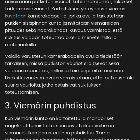
arvioimaan putkiston vauriot, kuten halkeamat, tukokset
tai korroosiovauriot. Kartoituksen yhteydessä viemäri
kuvataan
kamerakaapelilla, jonka avulla tarkistetaan
putkien sisäpinnan kunto ja mitataan viemäreiden
pituudet sekä haarakohdat. Kuvaus varmistaa, että
sukitus voidaan toteuttaa oikeilla menetelmillä ja
materiaaleilla​.
Valolla varustetun kamerakaapelin avulla tiedetään
tarkalleen, missä putkiston vauriot sijaitsevat sekä
voidaan määrittää, millaisia toimenpiteitä tarvitaan.
Lisäksi kuvauksen avulla varmistetaan, ettei putkessa ole
suuria vaurioita, jotka estäisivät sukituksen
toteuttamisen​.
3. Viemärin puhdistus
Kun viemärin kunto on kartoitettu ja mahdolliset
ongelmat tunnistettu, seuraava tärkeä vaihe on
viemäriputken perusteellinen puhdistus. Tämä