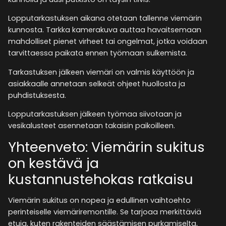
Lopputarkastuksen aikana otetaan tallenne viemärin
kunnosta. Tarkka kamerakuva auttaa havaitsemaan
mahdolliset pienet virheet tai ongelmat, jotka voidaan
tarvittaessa paikata ennen työmaan sulkemista.
Tarkastuksen jälkeen viemäri on valmis käyttöön ja
asiakkaalle annetaan selkeät ohjeet huollosta ja
puhdistuksesta.
Lopputarkastuksen jälkeen työmaa siivotaan ja
vesikalusteet asennetaan takaisin paikoilleen.
Yhteenveto: Viemärin sukitus
on kestävä ja
kustannustehokas ratkaisu
Viemärin sukitus on nopea ja edullinen vaihtoehto
perinteiselle viemäriremontille. Se tarjoaa merkittäviä
etuja, kuten rakenteiden säästämisen purkamiselta,