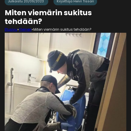
Julkaistu 20/09/2023
Kirjoittaja Henri Tissari
Miten viemärin sukitus
tehdään?
Etusivu
»
Yleinen
»
Miten viemärin sukitus tehdään?