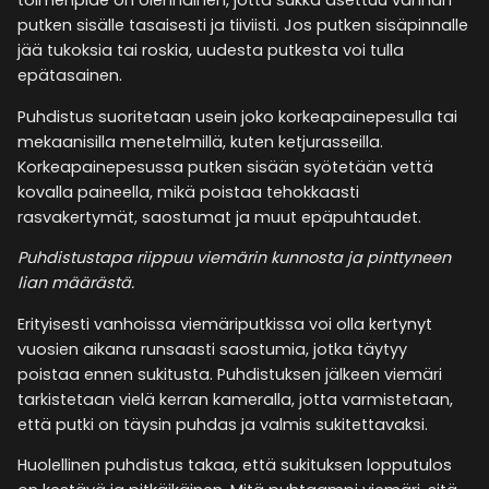
toimenpide on olennainen, jotta sukka asettuu vanhan
putken sisälle tasaisesti ja tiiviisti. Jos putken sisäpinnalle
jää tukoksia tai roskia, uudesta putkesta voi tulla
epätasainen.
Puhdistus suoritetaan usein joko korkeapainepesulla tai
mekaanisilla menetelmillä, kuten ketjurasseilla.
Korkeapainepesussa putken sisään syötetään vettä
kovalla paineella, mikä poistaa tehokkaasti
rasvakertymät, saostumat ja muut epäpuhtaudet.
Puhdistustapa riippuu viemärin kunnosta ja pinttyneen
lian määrästä.
Erityisesti vanhoissa viemäriputkissa voi olla kertynyt
vuosien aikana runsaasti saostumia, jotka täytyy
poistaa ennen sukitusta. Puhdistuksen jälkeen viemäri
tarkistetaan vielä kerran kameralla, jotta varmistetaan,
että putki on täysin puhdas ja valmis sukitettavaksi.
Huolellinen puhdistus takaa, että sukituksen lopputulos